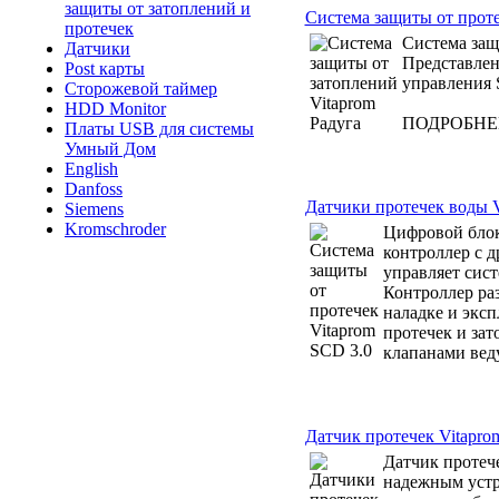
защиты от затоплений и
Система защиты от проте
протечек
Система защ
Датчики
Представлен
Post карты
управления 
Сторожевой таймер
HDD Monitor
ПОДРОБНЕЕ
Платы USB для системы
Умный Дом
English
Danfoss
Датчики протечек воды V
Siemens
Kromschroder
Цифровой блок
контроллер с 
управляет сист
Контроллер раз
наладке и экс
протечек и за
клапанами вед
Датчик протечек Vitapro
Датчик протече
надежным устр