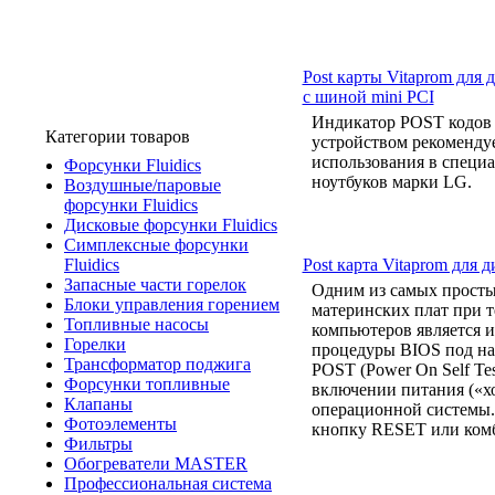
Post карты Vitaprom для
с шиной mini PCI
Индикатор POST кодов 
Категории товаров
устройством рекомендуе
использования в специ
Форсунки Fluidics
ноутбуков марки LG.
Воздушные/паровые
форсунки Fluidics
Дисковые форсунки Fluidics
Симплексные форсунки
Post карта Vitaprom для
Fluidics
Запасные части горелок
Одним из самых просты
Блоки управления горением
материнских плат при 
Топливные насосы
компьютеров является 
Горелки
процедуры BIOS под на
Трансформатор поджига
POST (Power On Self Te
Форсунки топливные
включении питания («хо
Клапаны
операционной системы.
Фотоэлементы
кнопку RESET или комби
Фильтры
Обогреватели MASTER
Профессиональная система