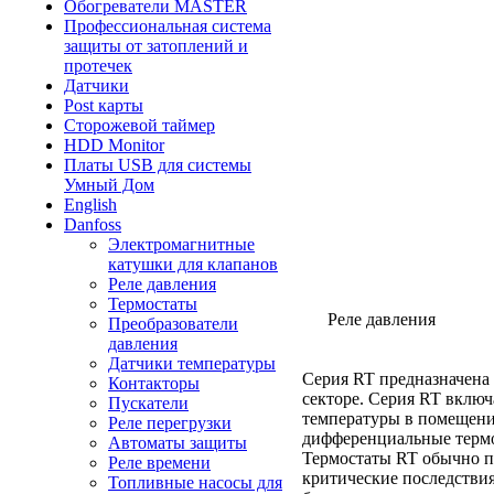
Обогреватели MASTER
Профессиональная система
защиты от затоплений и
протечек
Датчики
Post карты
Сторожевой таймер
HDD Monitor
Платы USB для системы
Умный Дом
English
Danfoss
Электромагнитные
катушки для клапанов
Реле давления
Термостаты
Реле давления
Преобразователи
давления
Датчики температуры
Серия RT предназначена
Контакторы
секторе. Серия RT включ
Пускатели
температуры в помещени
Реле перегрузки
дифференциальные термо
Автоматы защиты
Термостаты RT обычно пр
Реле времени
критические последствия
Топливные насосы для