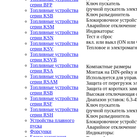
Ключ пускатель
серии BFP
(ручной пускатель элек
Топливные устройства
Ключ разъединитель
серии KSB
Блокировочное устройс
Топливные устройства
Аварийное отключение
серии KSM
Индикаторы:
Топливные устройства
Тест и сброс
серии KSN
вкл. или выкл (ON или
Топливные устройства
Тепловое и электромаг
серии KSV
Топливные устройства
серии KSVB
Топливные устройства
Компактные размеры
серии RSA
Монтаж на DIN-рейку и
Топливные устройства
Используется для управ
серии RSAM
Защита от перегрузок эл
Топливные устройства
Защита от коротких за
серии RSB
Высокая отключающая 
Топливные устройства
Диапазон уставок: 6.3-
серии RSF
Ключ пускатель
Топливные устройства
(ручной пускатель элек
серии RSH
Ключ разъединитель
Устройства плавного
Блокировочное устройс
пуска
Аварийное отключение
Форсунки
Индикаторы:
Блоки зажигания