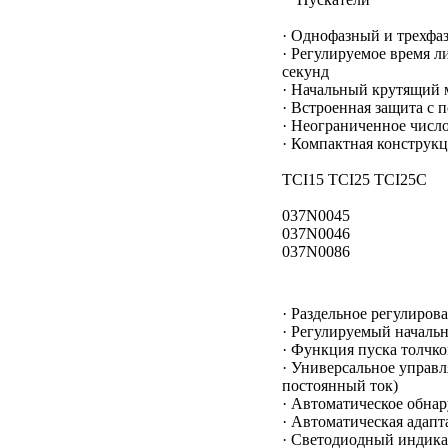
· Однофазный и трехфа
· Регулируемое время л
секунд
· Начальный крутящий 
· Встроенная защита с 
· Неограниченное числ
· Компактная конструкц
TCI15 TCI25 TCI25C
037N0045
037N0046
037N0086
· Раздельное регулиров
· Регулируемый начальн
· Функция пуска толчк
· Универсальное управ
постоянный ток)
· Автоматическое обна
· Автоматическая адапта
· Светодиодный индика