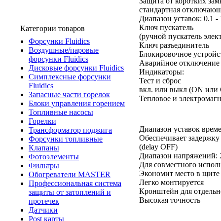
Защита от коротких за
стандартная отключающ
Диапазон уставок: 0.1 -
Ключ пускатель
Категории товаров
(ручной пускатель элек
Форсунки Fluidics
Ключ разъединитель
Воздушные/паровые
Блокировочное устройс
форсунки Fluidics
Аварийное отключение
Дисковые форсунки Fluidics
Индикаторы:
Симплексные форсунки
Тест и сброс
Fluidics
вкл. или выкл (ON или
Запасные части горелок
Тепловое и электромаг
Блоки управления горением
Топливные насосы
Горелки
Диапазон уставок време
Трансформатор поджига
Обеспечивает задержку
Форсунки топливные
(delay OFF)
Клапаны
Диапазон напряжений: 2
Фотоэлементы
Для совместного исполь
Фильтры
Экономит место в щите
Обогреватели MASTER
Легко монтируется
Профессиональная система
Кронштейн для отдельн
защиты от затоплений и
Высокая точность
протечек
Датчики
Post карты