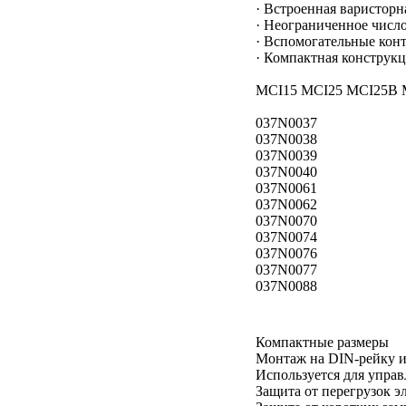
· Встроенная варисторн
· Неограниченное числ
· Вспомогательные кон
· Компактная конструкц
MCI15 MCI25 MCI25B M
037N0037
037N0038
037N0039
037N0040
037N0061
037N0062
037N0070
037N0074
037N0076
037N0077
037N0088
Компактные размеры
Монтаж на DIN-рейку и
Используется для управ
Защита от перегрузок эл