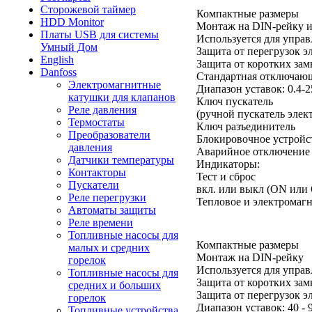
Сторожевой таймер
Компактные размеры
HDD Monitor
Монтаж на DIN-рейку и
Платы USB для системы
Используется для управ
Умный Дом
Защита от перегрузок эл
English
Защита от коротких за
Danfoss
Стандартная отключающ
Электромагнитные
Диапазон уставок: 0.4-
катушки для клапанов
Ключ пускатель
Реле давления
(ручной пускатель элек
Термостаты
Ключ разъединитель
Преобразователи
Блокировочное устройс
давления
Аварийное отключение
Датчики температуры
Индикаторы:
Контакторы
Тест и сброс
Пускатели
вкл. или выкл (ON или
Реле перегрузки
Тепловое и электромаг
Автоматы защиты
Реле времени
Топливные насосы для
Компактные размеры
малых и средних
Монтаж на DIN-рейку
горелок
Используется для управ
Топливные насосы для
Защита от коротких за
средних и больших
Защита от перегрузок эл
горелок
Диапазон уставок: 40 - 
Топливные устройства