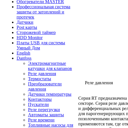
Обогреватели MASTER
Профессиональная система
защиты от затоплений и
протечек
Датчики
Post карты
Сторожевой таймер
HDD Monitor
Платы USB для системы
Умный Дом
English
Danfoss
Электромагнитные
катушки для клапанов
Реле давления
Термостаты
Реле давления
Преобразователи
давления
Датчики температуры
Серия RT предназначена
Контакторы
секторе. Серия реле дав
Пускатели
и дифференциальных реле
Реле перегрузки
для парогенерирующих пр
Автоматы защиты
позолоченными контакт
Реле времени
применяются там, где от
Топливные насосы для