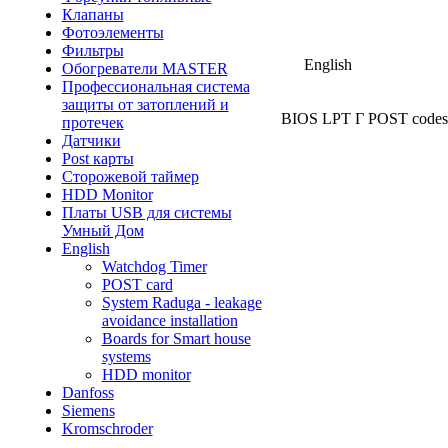
Клапаны
Фотоэлементы
Фильтры
English
Обогреватели MASTER
Профессиональная система
защиты от затоплений и
BIOS LPT Г POST codes In
протечек
Датчики
Post карты
Сторожевой таймер
HDD Monitor
Платы USB для системы
Умный Дом
English
Watchdog Timer
POST card
System Raduga - leakage
avoidance installation
Boards for Smart house
systems
HDD monitor
Danfoss
Siemens
Kromschroder