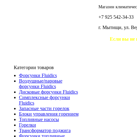
Магазин климатичес
+7 925 542-34-33
г. Мытищи, ул. В
Если вы не 
Категории товаров
Форсунки Fluidics
Воздушные/паровые
форсунки Fluidics
Дисковые форсунки Fluidics
Симплексные форсунки
Fluidics
Запасные части горелок
Блоки управления горением
Топливные насосы
Горелки
Трансформатор поджига
Форсунки топливные