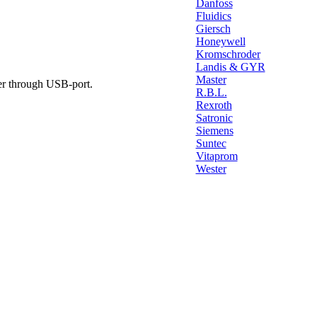
Danfoss
Fluidics
Giersch
Honeywell
Kromschroder
Landis & GYR
Master
er through USB-port.
R.B.L.
Rexroth
Satronic
Siemens
Suntec
Vitaprom
Wester