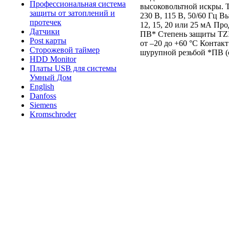
Профессиональная система
высоковольтной искры. 
защиты от затоплений и
230 В, 115 В, 50/60 Гц 
протечек
12, 15, 20 или 25 мА П
Датчики
ПВ* Степень защиты TZI:
Post карты
от –20 до +60 °C Контак
Сторожевой таймер
шурупной резьбой *ПВ (се
HDD Monitor
Платы USB для системы
Умный Дом
English
Danfoss
Siemens
Kromschroder