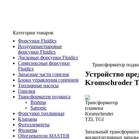
Категории товаров
Форсунки Fluidics
Воздушные/паровые
форсунки Fluidics
Дисковые форсунки Fluidics
Симплексные форсунки
Трансформатор подж
Fluidics
Устройство пре
Запасные части горелок
Блоки управления горением
Kromschroder T
Топливные насосы
Горелки
Трансформатор поджига
Brahma
Satronic
Форсунки топливные
Клапаны
Фотоэлементы
Фильтры
Запальный трансформатор
Обогреватели MASTER
жидкотопливных запаль