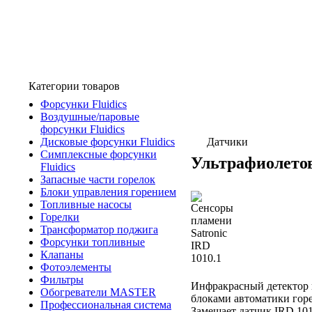
Категории товаров
Форсунки Fluidics
Воздушные/паровые
форсунки Fluidics
Дисковые форсунки Fluidics
Датчики
Симплексные форсунки
Ультрафиолетов
Fluidics
Запасные части горелок
Блоки управления горением
Топливные насосы
Горелки
Трансформатор поджига
Форсунки топливные
Клапаны
Фотоэлементы
Фильтры
Инфракрасный детектор 
Обогреватели MASTER
блоками автоматики горе
Профессиональная система
Замещает датчик IRD 101