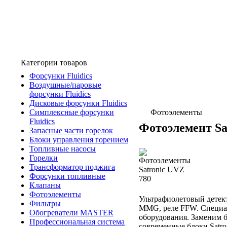
Категории товаров
Форсунки Fluidics
Воздушные/паровые
форсунки Fluidics
Дисковые форсунки Fluidics
Симплексные форсунки
Фотоэлементы
Fluidics
Фотоэлемент Sa
Запасные части горелок
Блоки управления горением
Топливные насосы
Горелки
Трансформатор поджига
Форсунки топливные
Клапаны
Фотоэлементы
Ультрафиолетовый детект
Фильтры
MMG, реле FFW. Специа
Обогреватели MASTER
оборудования. Заменим 
Профессиональная система
современные блоки Satro