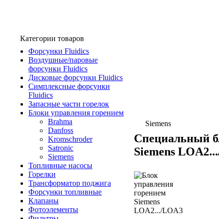
Категории товаров
Форсунки Fluidics
Воздушные/паровые
форсунки Fluidics
Дисковые форсунки Fluidics
Симплексные форсунки
Fluidics
Запасные части горелок
Блоки управления горением
Brahma
Siemens
Danfoss
Специальный б
Kromschroder
Satronic
Siemens LOA2..
Siemens
Топливные насосы
Горелки
Трансформатор поджига
Форсунки топливные
Клапаны
Фотоэлементы
Фильтры