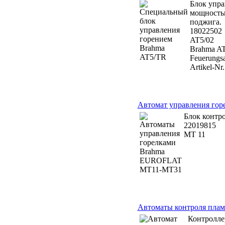
Блок упра
мощностью
поджига.
18022502
AT5/02
Brahma AT
Feuerungsa
Artikel-Nr
Автомат управления г
Блок контро
22019815
MT 11
Автоматы контроля пл
Контролле