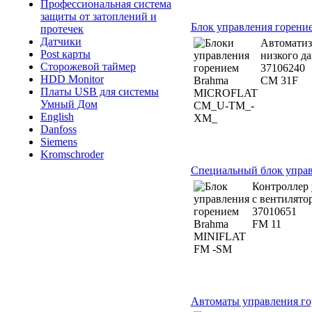
Профессиональная система
защиты от затоплений и
Блок управления горе
протечек
Датчики
Автоматиз
Post карты
низкого да
Сторожевой таймер
37106240
HDD Monitor
CM 31F
Платы USB для системы
Умный Дом
English
Danfoss
Siemens
Kromschroder
Специальный блок упра
Контроллер 
с вентилятор
37010651
FM 11
Автоматы управления го