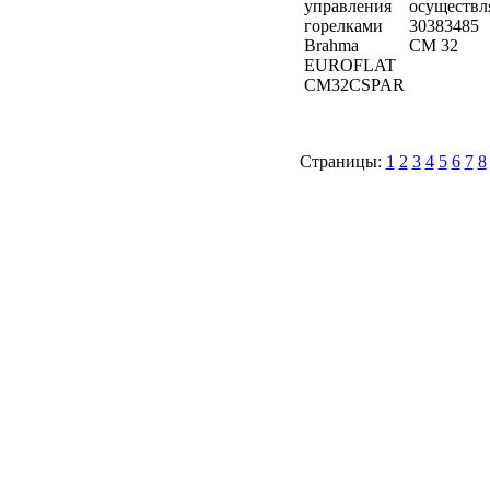
осуществл
30383485
CM 32
Страницы:
1
2
3
4
5
6
7
8