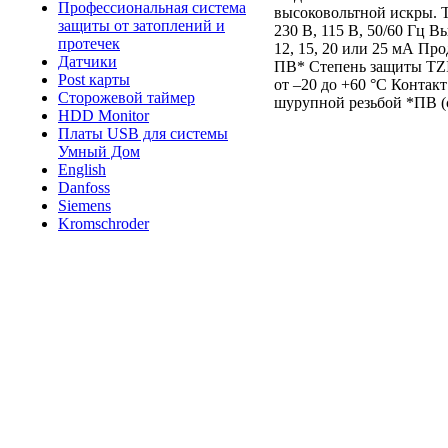
Профессиональная система
высоковольтной искры. 
защиты от затоплений и
230 В, 115 В, 50/60 Гц 
протечек
12, 15, 20 или 25 мА П
Датчики
ПВ* Степень защиты TZI:
Post карты
от –20 до +60 °C Контак
Сторожевой таймер
шурупной резьбой *ПВ (се
HDD Monitor
Платы USB для системы
Умный Дом
English
Danfoss
Siemens
Kromschroder