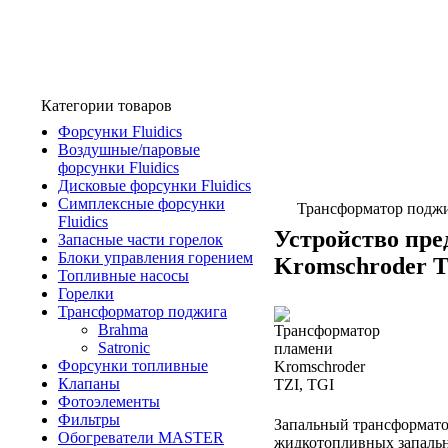
Категории товаров
Форсунки Fluidics
Воздушные/паровые
форсунки Fluidics
Дисковые форсунки Fluidics
Симплексные форсунки
Трансформатор подж
Fluidics
Устройство пре
Запасные части горелок
Блоки управления горением
Kromschroder T
Топливные насосы
Горелки
Трансформатор поджига
Brahma
Satronic
Форсунки топливные
Клапаны
Фотоэлементы
Фильтры
Запальный трансформатор
Обогреватели MASTER
жидкотопливных запаль