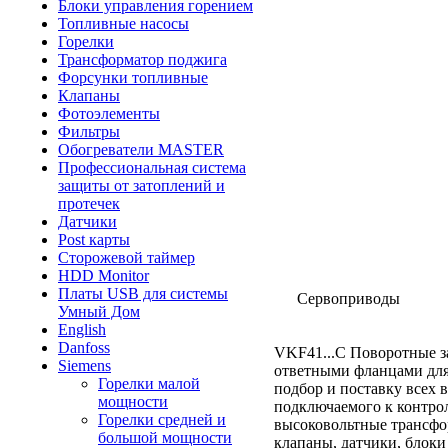
Блоки управления горением
Топливные насосы
Горелки
Трансформатор поджига
Форсунки топливные
Клапаны
Фотоэлементы
Фильтры
Обогреватели MASTER
Профессиональная система
защиты от затоплений и
протечек
Датчики
Post карты
Сторожевой таймер
HDD Monitor
Платы USB для системы
Сервоприводы
Умный Дом
English
Danfoss
VKF41...C Поворотные з
Siemens
ответными фланцами для
Горелки малой
подбор и поставку всех 
мощности
подключаемого к контрол
Горелки средней и
высоковольтные трансфо
большой мощности
клапаны, датчики, блоки