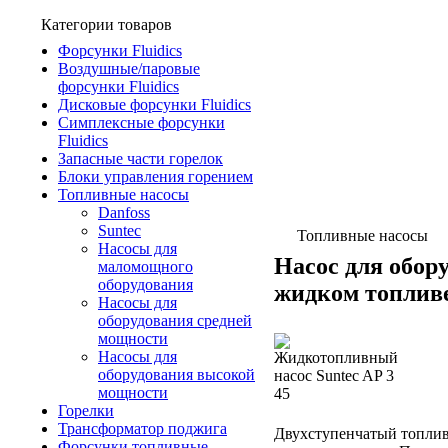
Категории товаров
Форсунки Fluidics
Воздушные/паровые
форсунки Fluidics
Дисковые форсунки Fluidics
Симплексные форсунки
Fluidics
Запасные части горелок
Блоки управления горением
Топливные насосы
Danfoss
Suntec
Топливные насосы
Насосы для
Насос для обор
маломощного
оборудования
жидком топливе
Насосы для
оборудования средней
мощности
Насосы для
оборудования высокой
мощности
Горелки
Трансформатор поджига
Двухступенчатый топливн
Форсунки топливные