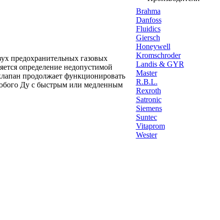
Brahma
Danfoss
Fluidics
Giersch
Honeywell
Kromschroder
вух предохранительных газовых
Landis & GYR
ляется определение недопустимой
Master
 клапан продолжает функционировать
R.B.L.
любого Ду с быстрым или медленным
Rexroth
Satronic
Siemens
Suntec
Vitaprom
Wester