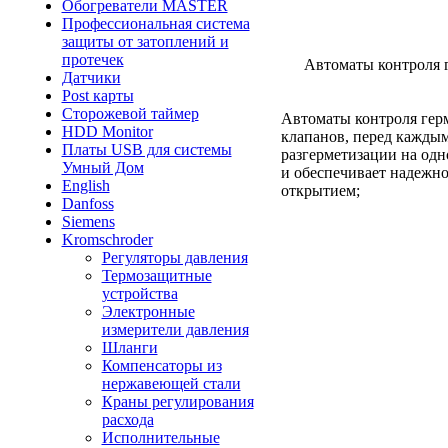
Обогреватели MASTER
Профессиональная система
защиты от затоплений и
протечек
Автоматы контроля 
Датчики
Post карты
Сторожевой таймер
Автоматы контроля гер
HDD Monitor
клапанов, перед каждым
Платы USB для системы
разгерметизации на одн
Умный Дом
и обеспечивает надежно
English
открытием;
Danfoss
Siemens
Kromschroder
Регуляторы давления
Термозащитные
устройства
Электронные
измерители давления
Шланги
Компенсаторы из
нержавеющей стали
Краны регулирования
расхода
Исполнительные