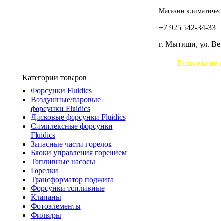
Магазин климатичес
+7 925 542-34-33
г. Мытищи, ул. В
Если вы не 
Категории товаров
Форсунки Fluidics
Воздушные/паровые
форсунки Fluidics
Дисковые форсунки Fluidics
Симплексные форсунки
Fluidics
Запасные части горелок
Блоки управления горением
Топливные насосы
Горелки
Трансформатор поджига
Форсунки топливные
Клапаны
Фотоэлементы
Фильтры