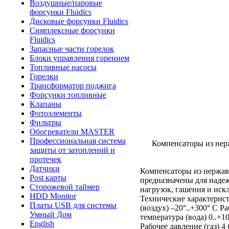
Воздушные/паровые
форсунки Fluidics
Дисковые форсунки Fluidics
Симплексные форсунки
Fluidics
Запасные части горелок
Блоки управления горением
Топливные насосы
Горелки
Трансформатор поджига
Форсунки топливные
Клапаны
Фотоэлементы
Фильтры
Обогреватели MASTER
Профессиональная система
Компенсаторы из нер
защиты от затоплений и
протечек
Датчики
Компенсаторы из нержа
Post карты
предназначены для надеж
Сторожевой таймер
нагрузок, гашения и иск
HDD Monitor
Технические характерист
Платы USB для системы
(воздух) –20°..+300° С Ра
Умный Дом
температура (вода) 0..+1
English
Рабочее давление (газ) 