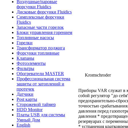
Воздушные/паровые
форсунки Fluidics
Дисковые форсунки Fluidics
Симплексные форсунки
Fluidics
Запасные части горелок
Блоки управления горением
Топливные насосы
Горелки
Трансформатор поджига
Форсунки топливные
Клапаны
Фотоэлементы
Фильтры
Обогреватели MASTER
Kromschroder
Профессиональная система
защиты от затоплений и
протечек
Приборы VAR служат в ка
Датчики
собой регулятор "до себ
Post карты
предохранительно-сброс
Сторожевой таймер
точностью срабатывания
HDD Monitor
давления перед газопотр
Платы USB для системы
давления * предотвраще
Умный Дом
резервуарах с переменн
English
* устранения кратковрем