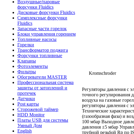
Воздушные/паровые
форсунки Fluidics
Дисковые форсунки Fluidics
Симплексные форсунки
Fluidics
Запасные части горелок
Блоки управления горением
Топливные насосы
Горелки
Трансформатор поджига
Форсунки топливные
Клапаны
Фотоэлементы
Фильтры
Kromschroder
Обогреватели MASTER
Профессиональная система
защиты от затоплений и
Регуляторы давления с 
протечек
точного регулирования д
Датчики
воздуха на газовые гор
Post карты
регуляторы давления с э
Сторожевой таймер
Технические характерис
HDD Monitor
(газообразная фаза) и во
Платы USB для системы
100 мбар Выходное давле
Умный Дом
давления ±5 мбар Управ
English
трубной резьбой Rp по I