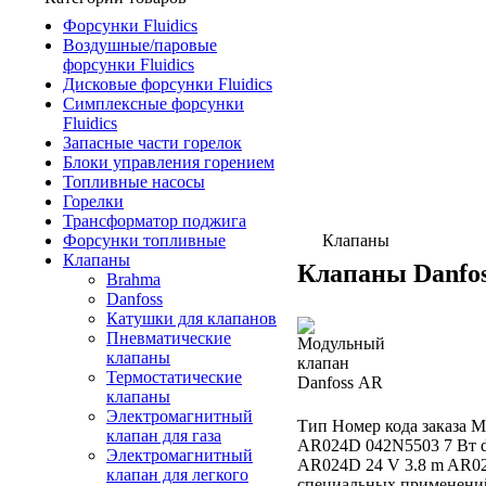
Форсунки Fluidics
Воздушные/паровые
форсунки Fluidics
Дисковые форсунки Fluidics
Симплексные форсунки
Fluidics
Запасные части горелок
Блоки управления горением
Топливные насосы
Горелки
Трансформатор поджига
Форсунки топливные
Клапаны
Клапаны
Клапаны Danfo
Brahma
Danfoss
Катушки для клапанов
Пневматические
клапаны
Термостатические
клапаны
Электромагнитный
Тип Номер кода заказа 
клапан для газа
AR024D 042N5503 7 Вт 
Электромагнитный
AR024D 24 V 3.8 m AR02
клапан для легкого
специальных применени