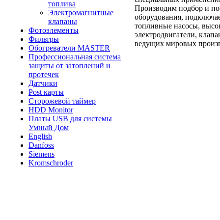
топлива
Производим подбор и по
Электромагнитные
оборудования, подключае
клапаны
топливные насосы, высо
Фотоэлементы
электродвигатели, клапа
Фильтры
ведущих мировых произв
Обогреватели MASTER
Профессиональная система
защиты от затоплений и
протечек
Датчики
Post карты
Сторожевой таймер
HDD Monitor
Платы USB для системы
Умный Дом
English
Danfoss
Siemens
Kromschroder