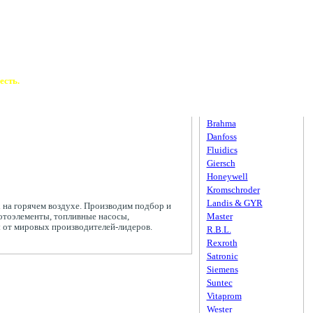
есть.
Производители
Brahma
Danfoss
Fluidics
Giersch
Honeywell
Kromschroder
Landis & GYR
на горячем воздухе. Производим подбор и
Master
отоэлементы, топливные насосы,
ы от мировых производителей-лидеров.
R.B.L.
Rexroth
Satronic
Siemens
Suntec
Vitaprom
Wester