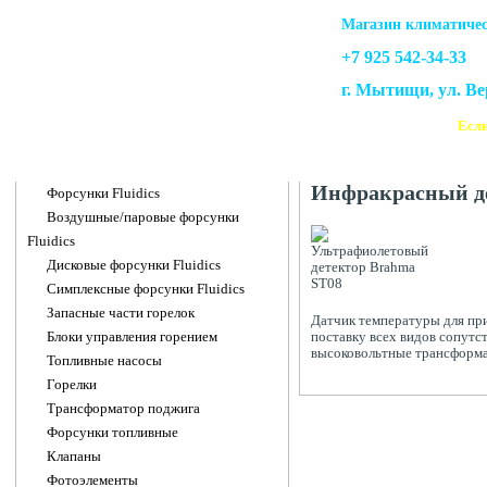
Магазин климатичес
+7 925 542-34-33
г. Мытищи, ул. В
Если
Категории товаров
Датчики
Инфракрасный де
Форсунки Fluidics
Воздушные/паровые форсунки
Fluidics
Дисковые форсунки Fluidics
Симплексные форсунки Fluidics
Запасные части горелок
Датчик температуры для пр
Блоки управления горением
поставку всех видов сопут
высоковольтные трансформат
Топливные насосы
Горелки
Трансформатор поджига
Форсунки топливные
Клапаны
Фотоэлементы