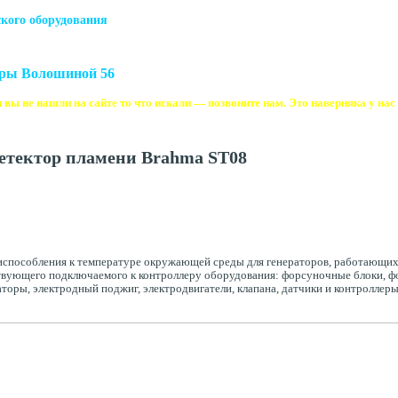
кого оборудования
еры Волошиной 56
 вы не нашли на сайте то что искали — позвоните нам. Это наверняка у нас 
тектор пламени Brahma ST08
испособления к температуре окружающей среды для генераторов, работающих 
ствующего подключаемого к контроллеру оборудования: форсуночные блоки, ф
оры, электродный поджиг, электродвигатели, клапана, датчики и контроллер