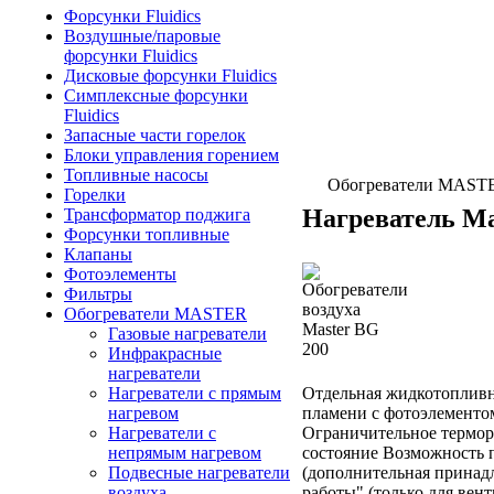
Форсунки Fluidics
Воздушные/паровые
форсунки Fluidics
Дисковые форсунки Fluidics
Симплексные форсунки
Fluidics
Запасные части горелок
Блоки управления горением
Топливные насосы
Обогреватели MAST
Горелки
Нагреватель Ma
Трансформатор поджига
Форсунки топливные
Клапаны
Фотоэлементы
Фильтры
Обогреватели MASTER
Газовые нагреватели
Инфракрасные
нагреватели
Отдельная жидкотопливн
Нагреватели с прямым
пламени с фотоэлементо
нагревом
Ограничительное терморе
Нагреватели с
состояние Возможность 
непрямым нагревом
(дополнительная принад
Подвесные нагреватели
работы" (только для вен
воздуха