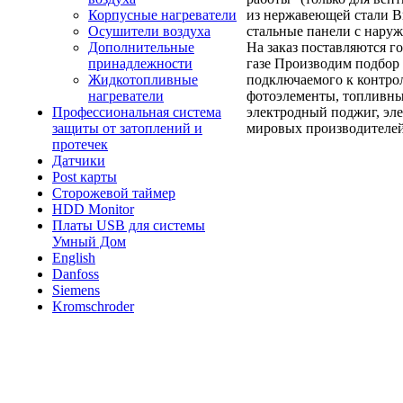
из нержавеющей стали 
Корпусные нагреватели
стальные панели с нару
Осушители воздуха
На заказ поставляются 
Дополнительные
газе Производим подбор 
принадлежности
подключаемого к контро
Жидкотопливные
фотоэлементы, топливны
нагреватели
электродный поджиг, эле
Профессиональная система
мировых производителей
защиты от затоплений и
протечек
Датчики
Post карты
Сторожевой таймер
HDD Monitor
Платы USB для системы
Умный Дом
English
Danfoss
Siemens
Kromschroder