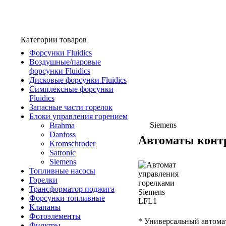
Категории товаров
Форсунки Fluidics
Воздушные/паровые
форсунки Fluidics
Дисковые форсунки Fluidics
Симплексные форсунки
Fluidics
Запасные части горелок
Блоки управления горением
Siemens
Brahma
Danfoss
Автоматы конт
Kromschroder
Satronic
Siemens
Топливные насосы
Горелки
Трансформатор поджига
Форсунки топливные
Клапаны
Фотоэлементы
* Универсальный автомат
Фильтры