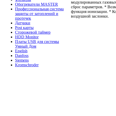
модулированных газовых 
Обогреватели MASTER
сброс параметров. * Во
Профессиональная система
функция ионизации. * Ко
защиты от затоплений и
воздушной заслонки.
протечек
Датчики
Post карты
Сторожевой таймер
HDD Monitor
Платы USB для системы
Умный Дом
English
Danfoss
Siemens
Kromschroder