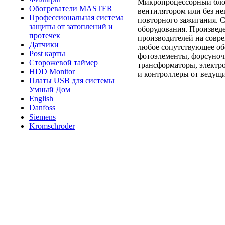
Микропроцессорный блок
Обогреватели MASTER
вентилятором или без н
Профессиональная система
повторного зажигания. 
защиты от затоплений и
оборудования. Произвед
протечек
производителей на совр
Датчики
любое сопутствующее об
Post карты
фотоэлементы, форсуноч
Сторожевой таймер
трансформаторы, электро
HDD Monitor
и контроллеры от ведущ
Платы USB для системы
Умный Дом
English
Danfoss
Siemens
Kromschroder