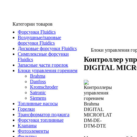
Категории товаров
Форсунки Fluidics
Воздушные/паровые
форсунки Fluidics
Дисковые форсунки Fluidics
Блоки управления го
Симплексные форсунки
Контроллер упр
Fluidics
Запасные части горелок
DIGITAL MIC
Блоки управления горением
Brahma
Danfoss
Kromschroder
Satronic
Siemens
Топливные насосы
Горелки
Трансформатор поджига
Форсунки топливные
Клапаны
Фотоэлементы
Фильтры